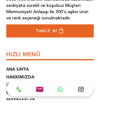
sevkiyata sürekli ve koşulsuz Müşteri
Memnuniyeti Anlayışı ile 300'ü aşkın ürün
ve renk seçeneği sunulmaktadır.
Teklif Al
HIZLI MENÜ
ANA SAYFA
HAKKIMIZDA
ÜRETİM
ÜRÜNLER
REFERANSLAR
İLETİŞİM
KONUM