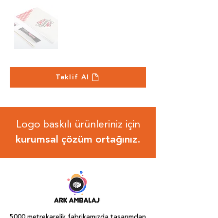
Teklif Al
Logo baskılı ürünleriniz için
kurumsal çözüm ortağınız.
5000 metrekarelik fabrikamızda tasarımdan