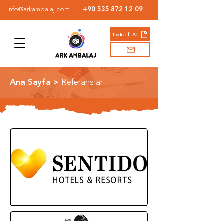
info@arkambalaj.com
+90 535 872 12 09
Teklif Al
Ana Sayfa >
Referanslar