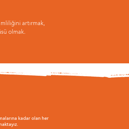
imliliğini artırmak,
üsü olmak.
malarına kadar olan her
maktayız.