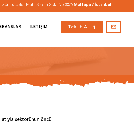
Zümrütevler Mah. Sinem Sok. No.30/6
Maltepe / İstanbul
Teklif Al
ERANSLAR
İLETİŞİM
malatıyla sektörünün öncü