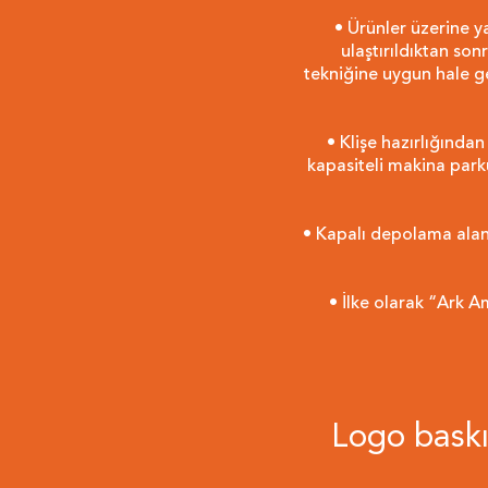
• Ürünler üzerine yap
ulaştırıldıktan so
tekniğine uygun hale ge
• Klişe hazırlığından
kapasiteli makina par
• Kapalı depolama alanı
• İlke olarak “Ark A
Logo baskıl