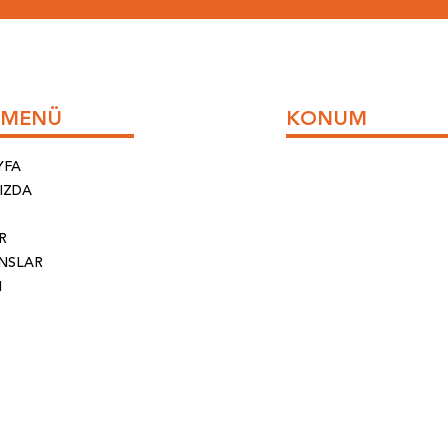
I MENÜ
KONUM
YFA
IZDA
R
NSLAR
M