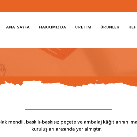
ANA SAYFA
HAKKIMIZDA
ÜRETİM
ÜRÜNLER
REF
 ıslak mendil, baskılı-baskısız peçete ve ambalaj kâğıtlarının i
kuruluşları arasında yer almıştır.