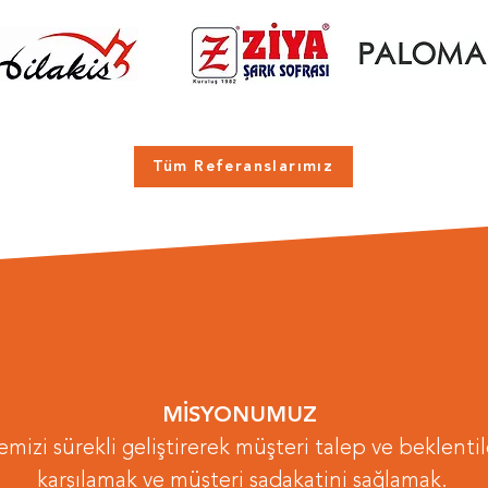
Tüm Referanslarımız
MİSYONUMUZ
mizi sürekli geliştirerek müşteri talep ve beklentil
karşılamak ve müşteri sadakatini sağlamak.