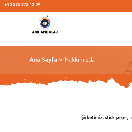
+90 535 872 12 09
Ana Sayfa >
Hakkımızda
Şirketimiz, stick şeker,