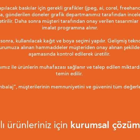
ılacak baskılar için gerekli grafikler (jpeg, ai, corel, freehand,
nra, gönderilen doneler grafik departmanımız tarafından incel
tirilir. Daha sonra müşteri tarafından onay verilen tasarımlar
imalat programına alınır.
 sonra, kullanılacak kağıt ve boya seçimi yapılır. Gelişmiş tekn
kurumuza alınan hammaddeler müşteriden onay alınan şekilde v
aşamasında kontrol edilerek üretilir.
mız ile ürünlerin muhafazası sağlanır ve talep edilen miktard
temin edilir.
mbalaj”, müşterilerinin memnuniyetini ve güvenini tüm değerle
ı ürünleriniz için
kurumsal çözüm 