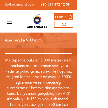
info@arkambalaj.com
+90 535 872 12 09
Teklif Al
Ana Sayfa >
Üretim
Maltepe'de bulunan 5.000 metrekarelik
fabrikamızda tasarımdan sevkiyata
kadar uyguladığımız sürekli ve koşulsuz
Müşteri Memnuniyeti Anlayışı ile 300'ü
aşkın ürün ve renk seçeneği
sunmaktadır. Üretimin tüm aşamalarını
kendi bünyesinde gerçekleştiren ARK
Ambalaj yıllık 150 milyon ıslak mendil,
130 milyon stick şeker, 750 bin koli