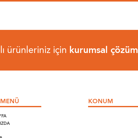
ı ürünleriniz için
kurumsal çözüm 
I MENÜ
KONUM
YFA
IZDA