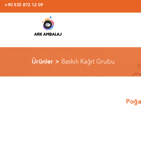
+90 535 872 12 09
Ürünler >
Baskılı Kağıt Grubu
Poğa
Ürün Kategorileri
BASKILI PEÇETELER
ISLAK MENDİLLER