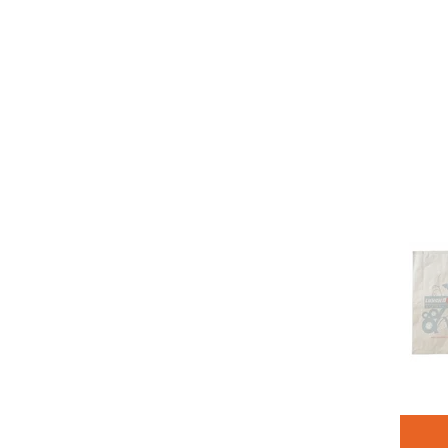
STICK DOLUM
KARE DOLUM
BASKILI KUTULAR
KARTON VE KAĞIT
ÇANTALAR
POŞETLER
BASKILI KARTON VE
BARDAK KAPAKLARI
BASKILI KAĞIT GRUBU
YARDIMCI ÜRÜNLER
BASKISIZ AMBALAJ
MALZEMELERİ