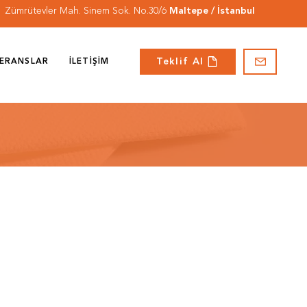
Zümrütevler Mah. Sinem Sok. No.30/6
Maltepe / İstanbul
Teklif Al
ERANSLAR
İLETİŞİM