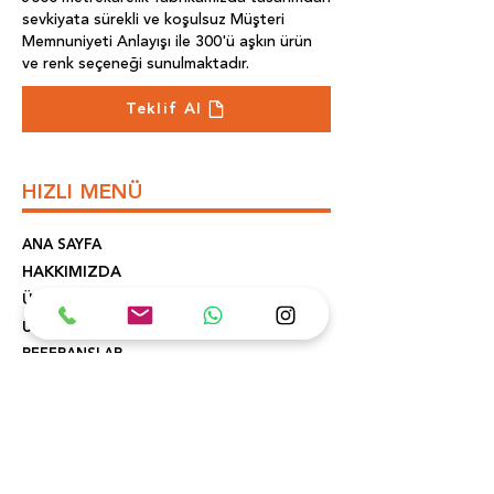
sevkiyata sürekli ve koşulsuz Müşteri
Memnuniyeti Anlayışı ile 300'ü aşkın ürün
ve renk seçeneği sunulmaktadır.
Teklif Al
HIZLI MENÜ
ANA SAYFA
HAKKIMIZDA
ÜRETİM
ÜRÜNLER
REFERANSLAR
İLETİŞİM
KONUM