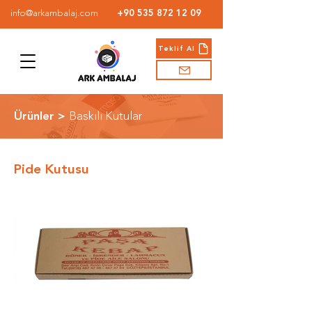
info@arkambalaj.com
+90 535 872 12 09
Teklif Al
Ürünler >
Baskılı Kutular
Pide Kutusu