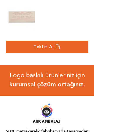
Teklif Al
Logo baskılı ürünleriniz için
kurumsal çözüm ortağınız.
5000 metrekarelik fabrikamızda tasarımdan