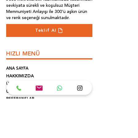
sevkiyata sürekli ve koşulsuz Müşteri
Memnuniyeti Anlayışı ile 300'ü aşkın ürün
ve renk seçeneği sunulmaktadır.
Teklif Al
HIZLI MENÜ
ANA SAYFA
HAKKIMIZDA
ÜRETİM
ÜRÜNLER
REFERANSLAR
İLETİŞİM
KONUM