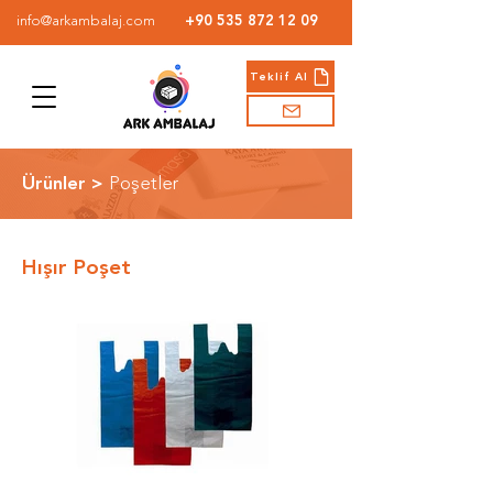
info@arkambalaj.com
+90 535 872 12 09
Teklif Al
Ürünler >
Poşetler
Hışır Poşet