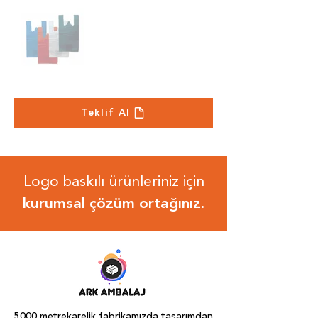
Teklif Al
Logo baskılı ürünleriniz için
kurumsal çözüm ortağınız.
5000 metrekarelik fabrikamızda tasarımdan