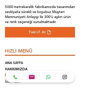
5000 metrekarelik fabrikamızda tasarımdan
sevkiyata sürekli ve koşulsuz Müşteri
Memnuniyeti Anlayışı ile 300'ü aşkın ürün
ve renk seçeneği sunulmaktadır.
Teklif Al
HIZLI MENÜ
ANA SAYFA
HAKKIMIZDA
ÜRETİM
ÜRÜNLER
REFERANSLAR
İLETİŞİM
KONUM